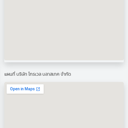
แผนที่ บริษัท โกรเวล บลาสเทค จำกัด